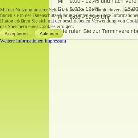
Mi
9.00 - 12.45 und nach Vere
Do
9.00 - 12.45
15.00
Mit der Nutzung unserer Seiten erklären Sie sich damit einverstanden
finden sie in der Datenschutzerklärung (unten bei weitere Information
Fr
9.00 - 12.45 Uhr
Button erklären Sie sich mit der beschriebenen Verwendung von Cook
das Speichern eines Cookies erfolgen.
Bitte rufen Sie zur Terminvereinb
Akzeptieren
Ablehnen
Weitere Informationen
Impressum